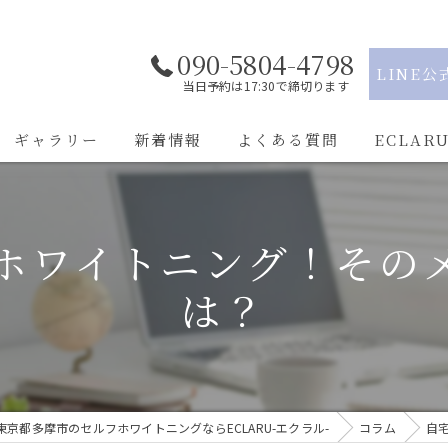
090-5804-4798
LINE公
当日予約は17:30で締切ります
ギャラリー
新着情報
よくある質問
ECLAR
駅近
ホワイトニング！その
学割
は？
都度払い
通い放題
痛くない
東京都多摩市のセルフホワイトニングならECLARU-エクラル-
コラム
自