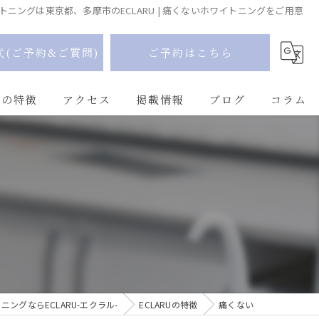
トニングは東京都、多摩市のECLARU | 痛くないホワイトニングをご用意
式(ご予約&ご質問)
ご予約はこちら
Uの特徴
アクセス
掲載情報
ブログ
コラム
ングならECLARU-エクラル-
ECLARUの特徴
痛くない