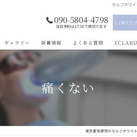
セルフホワイ
090-5804-4798
LINE公
当日予約は17:30で締切ります
ギャラリー
新着情報
よくある質問
ECLAR
駅近
学割
痛くない
都度払い
通い放題
痛くない
東京都多摩市のセルフホワイトニ