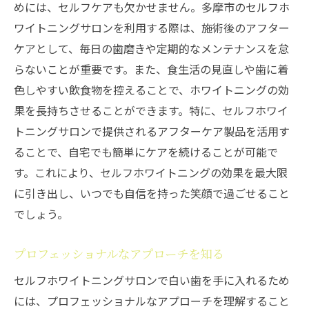
めには、セルフケアも欠かせません。多摩市のセルフホ
多摩市で叶える理想のビフォーアフター
ワイトニングサロンを利用する際は、施術後のアフター
美しい変化を実感するステップ
ケアとして、毎日の歯磨きや定期的なメンテナンスを怠
日常に自信をもたらすセルフケア
らないことが重要です。また、食生活の見直しや歯に着
笑顔が輝くことで広がる可能性
色しやすい飲食物を控えることで、ホワイトニングの効
多摩市のセルフホワイトニングサロンで新しい
果を長持ちさせることができます。特に、セルフホワイ
自分を発見しましょう
トニングサロンで提供されるアフターケア製品を活用す
新しい自分に出会うためのプロセス
ることで、自宅でも簡単にケアを続けることが可能で
す。これにより、セルフホワイトニングの効果を最大限
心も体もリフレッシュする場所
に引き出し、いつでも自信を持った笑顔で過ごせること
自分を磨くための第一歩
でしょう。
多摩市で得られる新しい自信
セルフホワイトニングで感じる変化
プロフェッショナルなアプローチを知る
新しい自分を見つける旅の始まり
セルフホワイトニングサロンで白い歯を手に入れるため
には、プロフェッショナルなアプローチを理解すること