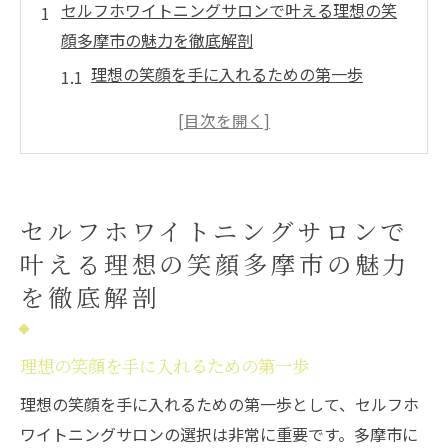
セルフホワイトニングサロンで叶える理想の笑
顔多摩市の魅力を徹底解剖
理想の笑顔を手に入れるための第一歩
多摩市の豊富なサロンオプションを探る
セルフホワイトニングの基本を理解しよう
笑顔の美しさを引き立てるセルフケア
プロフェッショナルなアプローチを知る
セルフホワイトニングサロンで
理想の笑顔を支える最新技術
叶える理想の笑顔多摩市の魅力
多摩市で話題のセルフホワイトニングサロン最
を徹底解剖
新技術で白い歯を手軽に
最先端の技術がもたらす変化
理想の笑顔を手に入れるための第一歩
手軽で安全なホワイトニング体験
理想の笑顔を手に入れるための第一歩として、セルフホ
多摩市のサロンで体験する最新トレンド
ワイトニングサロンの選択は非常に重要です。多摩市に
心地よい環境でリラックスしながら