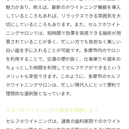
短時間で得られる効果に注目
魅力があり、例えば、最新のホワイトニング機器を導入
手軽さがもたらす継続のしやすさ
しているところもあれば、リラックスできる雰囲気を大
切にしているところもあります。また、セルフホワイト
多摩市のサロンで実感する効果
ニングサロンでは、短時間で効果を実感できる施術が用
セルフホワイトニングに適した日常ルーチ
意されていることが多く、忙しい方でも負担なく美しい
ン
白い歯を手に入れることが可能です。多摩市内のサロン
利用者からの満足度を知る
を利用することで、交通の便が良く、仕事帰りや週末の
多摩市のセルフホワイトニングサロン今すぐ試
ちょっとした時間を利用してセルフケアができるという
したい理由
メリットも享受できます。このように、多摩市のセルフ
今こそ始めたいセルフケア習慣
ホワイトニングサロンは、忙しい現代人にとって便利で
多摩市のサロンの魅力を知る
理想的な選択肢となっています。
初めてでも安心して利用できる理由
セルフホワイトニングの基本を理解しよう
多摩市での新しいホワイトニング体験
プロフェッショナルのサポートが得られる
セルフホワイトニングは、通常の歯科医院でのホワイト