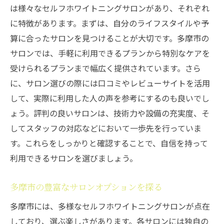
は様々なセルフホワイトニングサロンがあり、それぞれ
多摩市のホワイトニング最前線
に特徴があります。まずは、自分のライフスタイルや予
プロの技術を身近に感じる瞬間
算に合ったサロンを見つけることが大切です。多摩市の
セルフホワイトニングサロンの魅力とは多摩市
サロンでは、手軽に利用できるプランから特別なケアを
で手に入れる美しい笑顔
受けられるプランまで幅広く提供されています。さら
セルフホワイトニングの人気の秘密
に、サロン選びの際には口コミやレビューサイトを活用
して、実際に利用した人の声を参考にするのも良いでし
自分に合ったサロン選びのポイント
ょう。評判の良いサロンは、技術力や設備の充実度、そ
笑顔を輝かせるためのサロン利用法
してスタッフの対応などにおいて一歩先を行っていま
多摩市のサロンで得られる安心感
す。これらをしっかりと確認することで、自信を持って
お手頃価格で手に入る美しさ
利用できるサロンを選びましょう。
長く続けられるセルフケアの魅力
セルフホワイトニングサロンのメリット多摩市
多摩市の豊富なサロンオプションを探る
で感じる手軽さと効果
多摩市には、多様なセルフホワイトニングサロンが点在
自分のペースで進められるホワイトニング
しており、選ぶ楽しさがあります。各サロンには独自の