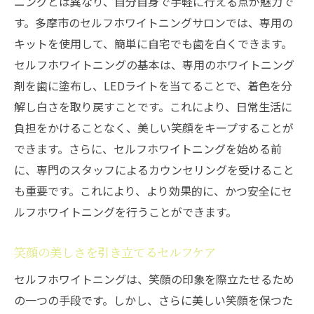
ニングとは異なり、自分自身で手軽に行える点が魅力で
期待以上の結果を求めるあなたに
す。多摩市のセルフホワイトニングサロンでは、専用の
セルフホワイトニングサロン初めての方でも安
キットを使用して、簡単に自宅でも歯を白くできます。
心多摩市での選び方
セルフホワイトニングの基本は、専用のホワイトニング
初心者におすすめのサロン選び
剤を歯に塗布し、LEDライトを当てることで、着色を分
安心して利用するためのポイント
解し白さを取り戻すことです。これにより、日常生活に
初めての体験を成功させる秘訣
負担をかけることなく、美しい笑顔をキープすることが
多摩市でのサポート体制を確認しよう
できます。さらに、セルフホワイトニングを始める前
初心者向けの柔軟なプランを提供
に、専門のスタッフによるカウンセリングを受けること
安心感を重視した選択肢
も重要です。これにより、より効果的に、かつ安全にセ
ルフホワイトニングを行うことができます。
笑顔を輝かせるセルフホワイトニング！多摩市
で体験する美しい変化
笑顔の美しさを引き立てるセルフケア
セルフホワイトニングで得られる笑顔の輝
セルフホワイトニングは、笑顔の印象を際立たせるため
き
の一つの手段です。しかし、さらに美しい笑顔を保つた
周囲からの評価が変わる瞬間