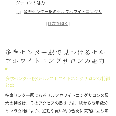
グサロンの魅力
多摩センター駅のセルフホワイトニングサ
ロンの特徴とは
駅近の便利さ！通いやすさが魅力のセルフ
ホワイトニングサロン
プライバシーを重視した個室完備の魅力
多摩センター駅で見つけるセル
最新設備で安心のセルフホワイトニング体
フホワイトニングサロンの魅力
験
短時間で実感できる効果的なホワイトニン
グ
多摩センター駅のセルフホワイトニングサロンの特徴
とは
予約の手軽さが嬉しいセルフホワイトニン
グサロン
多摩センター駅にあるセルフホワイトニングサロンの最
大の特徴は、そのアクセスの良さです。駅から徒歩数分
通勤の合間にセルフホワイトニングサロンで歯
という立地により、通勤や買い物の合間に気軽に立ち寄
を美しく