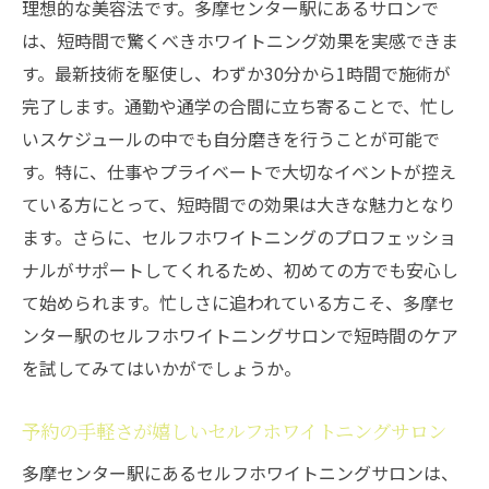
理想的な美容法です。多摩センター駅にあるサロンで
れる
は、短時間で驚くべきホワイトニング効果を実感できま
仕事前にリフレッシュ！セルフホワイトニ
す。最新技術を駆使し、わずか30分から1時間で施術が
ングの効果
完了します。通勤や通学の合間に立ち寄ることで、忙し
短時間で終わるから続けやすい新習慣
いスケジュールの中でも自分磨きを行うことが可能で
仕事の合間に美しい笑顔を手に入れる
す。特に、仕事やプライベートで大切なイベントが控え
セルフホワイトニングで自信を持って仕事
ている方にとって、短時間での効果は大きな魅力となり
に臨む
ます。さらに、セルフホワイトニングのプロフェッショ
毎日の習慣にプラスするセルフケア
ナルがサポートしてくれるため、初めての方でも安心し
自分へのご褒美に多摩センター駅のセルフホワ
て始められます。忙しさに追われている方こそ、多摩セ
イトニングサロン
ンター駅のセルフホワイトニングサロンで短時間のケア
を試してみてはいかがでしょうか。
頑張った自分にご褒美！セルフホワイトニ
ングの魅力
予約の手軽さが嬉しいセルフホワイトニングサロン
サロンでの時間が心のリフレッシュに
多摩センター駅にあるセルフホワイトニングサロンは、
自分磨きの時間を楽しむセルフホワイトニ