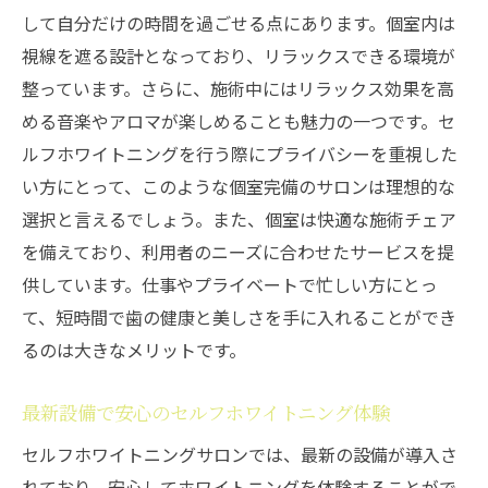
心地よい音楽と照明でリラックス効果アッ
して自分だけの時間を過ごせる点にあります。個室内は
プ
視線を遮る設計となっており、リラックスできる環境が
セルフホワイトニングサロンで笑顔に自信を取
整っています。さらに、施術中にはリラックス効果を高
り戻す
める音楽やアロマが楽しめることも魅力の一つです。セ
白い歯で笑顔に自信を
ルフホワイトニングを行う際にプライバシーを重視した
セルフホワイトニングで得られる美しい笑
い方にとって、このような個室完備のサロンは理想的な
顔
選択と言えるでしょう。また、個室は快適な施術チェア
笑顔の印象を変えるセルフホワイトニング
を備えており、利用者のニーズに合わせたサービスを提
供しています。仕事やプライベートで忙しい方にとっ
セルフホワイトニングで自信を取り戻す理
て、短時間で歯の健康と美しさを手に入れることができ
由
るのは大きなメリットです。
定期的なケアで笑顔を維持
多摩センター駅のサロンで手に入る素敵な
最新設備で安心のセルフホワイトニング体験
笑顔
セルフホワイトニングサロンでは、最新の設備が導入さ
忙しい日々にピッタリな多摩センター駅のセル
れており、安心してホワイトニングを体験することがで