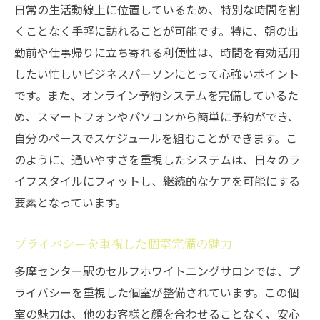
日常の生活動線上に位置しているため、特別な時間を割
短時間で効果を実感できる理由
くことなく手軽に訪れることが可能です。特に、朝の出
忙しい人でも通いやすい時間設定
勤前や仕事帰りに立ち寄れる利便性は、時間を有効活用
セルフホワイトニングの予約と施術の流れ
したい忙しいビジネスパーソンにとって心強いポイント
待ち時間ゼロ！すぐに始められるホワイト
です。また、オンライン予約システムを完備しているた
ニング
め、スマートフォンやパソコンから簡単に予約ができ、
短時間でのケアが可能な最新機器
自分のペースでスケジュールを組むことができます。こ
リラックス空間でセルフホワイトニングを楽し
のように、通いやすさを重視したシステムは、日々のラ
む方法
イフスタイルにフィットし、継続的なケアを可能にする
疲れを癒すリラックス空間の魅力
要素となっています。
セルフホワイトニング中のリラックス術
プライバシーを重視した個室完備の魅力
落ち着いた空間で自分時間を楽しむ
多摩センター駅のセルフホワイトニングサロンでは、プ
リラックスと美しさを同時に手に入れる
ライバシーを重視した個室が整備されています。この個
プライベート空間で安心して施術を行う
室の魅力は、他のお客様と顔を合わせることなく、安心