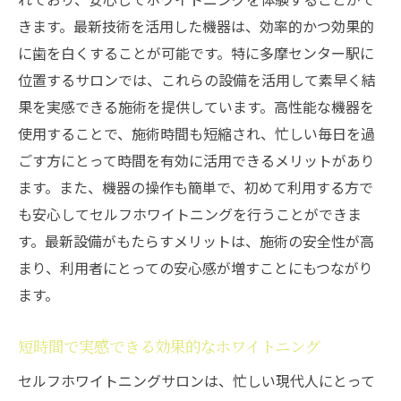
フホワイトニングサロン
きます。最新技術を活用した機器は、効率的かつ効果的
時間がない人に最適なセルフホワイトニン
に歯を白くすることが可能です。特に多摩センター駅に
グサロン
位置するサロンでは、これらの設備を活用して素早く結
効率的にホワイトニング！隙間時間を活用
果を実感できる施術を提供しています。高性能な機器を
多摩センター駅のサロンが選ばれる理由
使用することで、施術時間も短縮され、忙しい毎日を過
仕事とプライベートを両立するためのセル
ごす方にとって時間を有効に活用できるメリットがあり
フホワイトニング
ます。また、機器の操作も簡単で、初めて利用する方で
セルフホワイトニングが忙しい人にピッタ
も安心してセルフホワイトニングを行うことができま
リな理由
す。最新設備がもたらすメリットは、施術の安全性が高
まり、利用者にとっての安心感が増すことにもつながり
時間管理を意識した人のためのホワイトニ
ます。
ング体験
仕事前の新習慣！セルフホワイトニングサロン
短時間で実感できる効果的なホワイトニング
で歯をケア
セルフホワイトニングサロンは、忙しい現代人にとって
朝の習慣にセルフホワイトニングを取り入