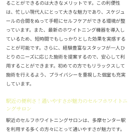
ることができるのは大きなメリットです。この利便性
通勤時間を有効活用！セルフホワイトニン
は、忙しい現代人にとって大きな魅力であり、スケジュ
グで美しい歯に
ールの合間をぬって手軽にセルフケアができる環境が整
忙しい朝でも安心、短時間で済むセルフホ
っています。また、最新のホワイトニング機器を導入し
ワイトニング
ているため、短時間でもしっかりとした効果を実感する
セルフホワイトニングが日常の一部に
ことが可能です。さらに、経験豊富なスタッフが一人ひ
多摩センター駅周辺のセルフホワイトニン
とりのニーズに応じた施術を提案するので、安心して利
グサロンの利用方法
用することができます。初めての方でもリラックスして
通勤途中に立ち寄れる利便性
施術を行えるよう、プライバシーを重視した個室も充実
セルフホワイトニングで毎朝の笑顔を輝か
しています。
せる
駅近の便利さ！通いやすさが魅力のセルフホワイトニ
短時間で叶える！多摩センター駅のセルフホワ
ングサロン
イトニングサロン
駅近のセルフホワイトニングサロンは、多摩センター駅
わずか30分で完了！セルフホワイトニング
を利用する多くの方々にとって通いやすさが魅力です。
の施術時間