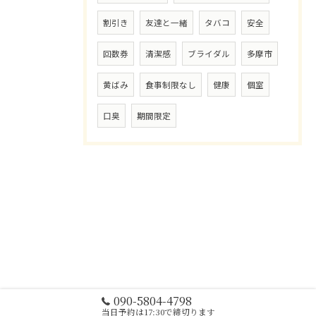
割引き
友達と一緒
タバコ
安全
回数券
清潔感
ブライダル
多摩市
黄ばみ
食事制限なし
健康
個室
口臭
期間限定
090-5804-4798
当日予約は17:30で締切ります