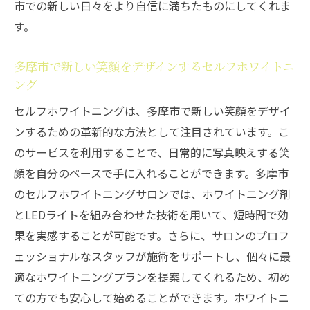
市での新しい日々をより自信に満ちたものにしてくれま
グの魅力
す。
多摩市のセルフホワイトニングの最新技術
を探る
多摩市で新しい笑顔をデザインするセルフホワイトニ
セルフホワイトニングの新技術で多摩市で
ング
の笑顔を刷新
セルフホワイトニングは、多摩市で新しい笑顔をデザイ
多摩市で試すべきセルフホワイトニングの
ンするための革新的な方法として注目されています。こ
最新テクノロジー
のサービスを利用することで、日常的に写真映えする笑
最新技術を駆使する多摩市のセルフホワイ
顔を自分のペースで手に入れることができます。多摩市
トニングの特長
のセルフホワイトニングサロンでは、ホワイトニング剤
多摩市で体験する革新的なセルフホワイト
とLEDライトを組み合わせた技術を用いて、短時間で効
ニングの魅力
果を実感することが可能です。さらに、サロンのプロフ
多摩市のセルフホワイトニングで最新技術
ェッショナルなスタッフが施術をサポートし、個々に最
を活用する理由
適なホワイトニングプランを提案してくれるため、初め
多摩市でセルフホワイトニングを選ぶ理由写真
ての方でも安心して始めることができます。ホワイトニ