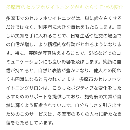
ちる笑顔をゲット
多摩市のセルフホワイトニングがもたらす自信の変化
セルフホワイトニングで自信を取り戻す多
多摩市でのセルフホワイトニングは、単に歯を白くする
摩市の方法
だけではなく、利用者に大きな自信をもたらします。美
多摩市でセルフホワイトニングを体験する
しい笑顔を手に入れることで、日常生活や社交の場面で
価値
の自信が増し、より積極的な行動がとれるようになりま
自信を引き出すセルフホワイトニングの秘
す。特に、笑顔が写真映えすることで、SNSなどでのコ
密を多摩市で探る
ミュニケーションにも良い影響を及ぼします。笑顔に自
多摩市のセルフホワイトニングで新しい自
信が持てると、自然と表情が豊かになり、他人との関わ
分を発見
りも円滑になると言われています。多摩市のセルフホワ
セルフホワイトニング体験で自信のある笑
イトニングサロンは、こうしたポジティブな変化をもた
顔を多摩市で
らすためのサポートを提供しており、施術後の笑顔が自
然に輝くよう配慮されています。自分らしさを引き出す
多摩市でセルフホワイトニングを通じて自
ためのこのサービスは、多摩市の多くの人々に新たな自
信を得る方法
信をもたらしています。
セルフホワイトニングで得られる写真映えする