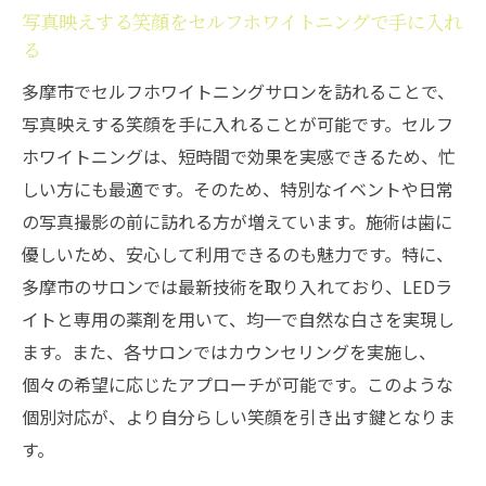
ングで手軽に美白
写真映えする笑顔をセルフホワイトニングで手に入れ
時間がない方へ多摩市のセルフホワイトニ
る
ングの活用法
多摩市でセルフホワイトニングサロンを訪れることで、
セルフホワイトニングで忙しい日常に美白
写真映えする笑顔を手に入れることが可能です。セルフ
を取り入れる
ホワイトニングは、短時間で効果を実感できるため、忙
多摩市でスピーディにセルフホワイトニン
しい方にも最適です。そのため、特別なイベントや日常
グを試す理由
の写真撮影の前に訪れる方が増えています。施術は歯に
優しいため、安心して利用できるのも魅力です。特に、
忙しい方でも安心多摩市のセルフホワイト
多摩市のサロンでは最新技術を取り入れており、LEDラ
ニング
イトと専用の薬剤を用いて、均一で自然な白さを実現し
多摩市のセルフホワイトニングで短時間に
ます。また、各サロンではカウンセリングを実施し、
美を手に入れる
個々の希望に応じたアプローチが可能です。このような
忙しい生活にフィットするセルフホワイト
個別対応が、より自分らしい笑顔を引き出す鍵となりま
ニングのメリット
す。
多摩市でセルフホワイトニングを体験し自信満