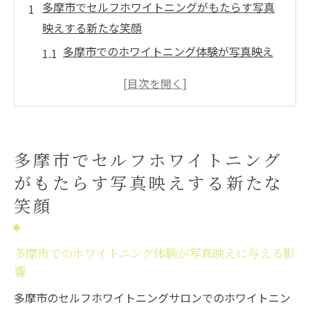
多摩市でセルフホワイトニングがもたらす写真
映えする新たな笑顔
多摩市でのホワイトニング体験が写真映え
に与える影響
セルフホワイトニングで笑顔を変える方法
写真映えする笑顔をセルフホワイトニング
で手に入れる
多摩市でセルフホワイトニング
多摩市のセルフホワイトニングがもたらす
がもたらす写真映えする新たな
自信の変化
笑顔
セルフホワイトニングの効果を多摩市で最
大限に引き出す
多摩市で新しい笑顔をデザインするセルフ
多摩市でのホワイトニング体験が写真映えに与える影
響
ホワイトニング
セルフホワイトニングサロン選びで叶える多摩
多摩市のセルフホワイトニングサロンでのホワイトニン