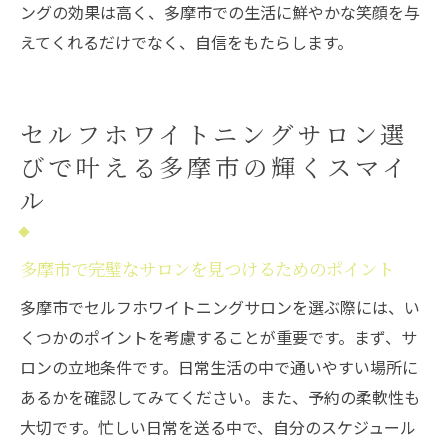
映えする笑顔を手に入れよう
ングの効果は高く、多摩市での生活に鮮やかな笑顔を与
えてくれるだけでなく、自信をもたらします。
多摩市でセルフホワイトニングを選ぶべき
理由とは
セルフホワイトニングで多摩市の笑顔を一
セルフホワイトニングサロン選
変させる
びで叶える多摩市の輝くスマイ
多摩市でセルフホワイトニングを選択する
ル
メリット
写真映えする笑顔を多摩市で得るためのセ
ルフホワイトニング
多摩市で完璧なサロンを見つけるためのポイント
多摩市でセルフホワイトニングを選ぶ際の
多摩市でセルフホワイトニングサロンを選ぶ際には、い
ポイント
くつかのポイントを考慮することが重要です。まず、サ
セルフホワイトニングを多摩市で選ぶ理由
ロンの立地条件です。日常生活の中で通いやすい場所に
とその価値
あるかを確認してみてください。また、予約の柔軟性も
大切です。忙しい日常を送る中で、自分のスケジュール