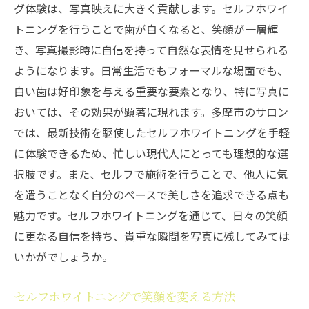
市の輝くスマイル
グ体験は、写真映えに大きく貢献します。セルフホワイ
トニングを行うことで歯が白くなると、笑顔が一層輝
多摩市で完璧なサロンを見つけるためのポ
き、写真撮影時に自信を持って自然な表情を見せられる
イント
ようになります。日常生活でもフォーマルな場面でも、
セルフホワイトニングサロン選びで笑顔を
白い歯は好印象を与える重要な要素となり、特に写真に
輝かせる
おいては、その効果が顕著に現れます。多摩市のサロン
多摩市で最高のセルフホワイトニング体験
では、最新技術を駆使したセルフホワイトニングを手軽
を選ぶ
に体験できるため、忙しい現代人にとっても理想的な選
理想のセルフホワイトニングサロンを多摩
択肢です。また、セルフで施術を行うことで、他人に気
市で見つける
を遣うことなく自分のペースで美しさを追求できる点も
多摩市のホワイトニングサロンで輝く笑顔
魅力です。セルフホワイトニングを通じて、日々の笑顔
を手に入れる方法
に更なる自信を持ち、貴重な瞬間を写真に残してみては
多摩市でセルフホワイトニングサロンを選
いかがでしょうか。
ぶ秘訣
写真映えを狙うなら多摩市のセルフホワイトニ
セルフホワイトニングで笑顔を変える方法