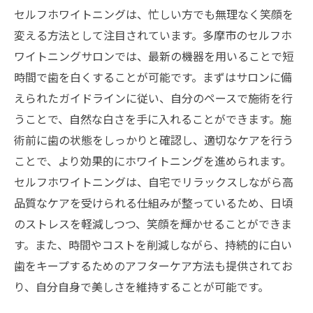
ングを試そう
セルフホワイトニングは、忙しい方でも無理なく笑顔を
多摩市で写真映えを重視したセルフホワイ
変える方法として注目されています。多摩市のセルフホ
トニング体験
ワイトニングサロンでは、最新の機器を用いることで短
セルフホワイトニングで撮影に自信を持つ
時間で歯を白くすることが可能です。まずはサロンに備
方法
えられたガイドラインに従い、自分のペースで施術を行
うことで、自然な白さを手に入れることができます。施
多摩市で写真映えを強化するセルフホワイ
術前に歯の状態をしっかりと確認し、適切なケアを行う
トニングの選び方
ことで、より効果的にホワイトニングを進められます。
セルフホワイトニングで写真に差がつく笑
セルフホワイトニングは、自宅でリラックスしながら高
顔を作る
品質なケアを受けられる仕組みが整っているため、日頃
多摩市で最高の写真映えを目指すセルフホ
のストレスを軽減しつつ、笑顔を輝かせることができま
ワイトニング
す。また、時間やコストを削減しながら、持続的に白い
セルフホワイトニングで自撮りに革命を起
歯をキープするためのアフターケア方法も提供されてお
こす多摩市
り、自分自身で美しさを維持することが可能です。
忙しいあなたに最適多摩市のセルフホワイトニ