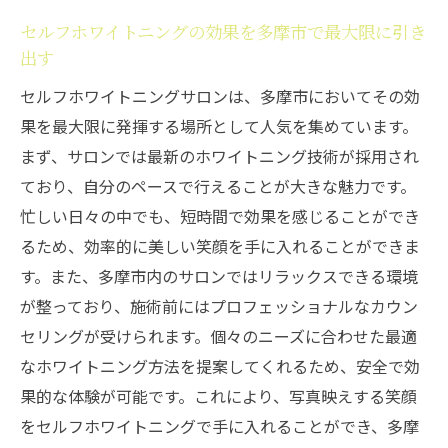
笑顔多摩市特集
セルフホワイトニングの効果を多摩市で最大限に引き
多摩市のセルフホワイトニングが写真映え
出す
に与える効果
セルフホワイトニングサロンは、多摩市においてその効
写真映えを追求する多摩市のセルフホワイ
果を最大限に発揮する場所として人気を集めています。
トニング体験
まず、サロンでは最新のホワイトニング技術が採用され
多摩市で写真映えを実現するセルフホワイ
ており、自分のペースで行えることが大きな魅力です。
トニングの秘策
忙しい日々の中でも、短時間で効果を感じることができ
セルフホワイトニングで撮影に自信を持つ
るため、効率的に美しい笑顔を手に入れることができま
多摩市の方法
す。また、多摩市内のサロンではリラックスできる環境
多摩市で写真映えを向上させるセルフホワ
が整っており、施術前にはプロフェッショナルなカウン
イトニングの技術
セリングが受けられます。個々のニーズに合わせた最適
写真映えする笑顔を多摩市のセルフホワイ
なホワイトニング方法を提案してくれるため、安全で効
トニングで手に入れる
果的な体験が可能です。これにより、写真映えする笑顔
をセルフホワイトニングで手に入れることができ、多摩
最新技術で叶える多摩市のセルフホワイトニン