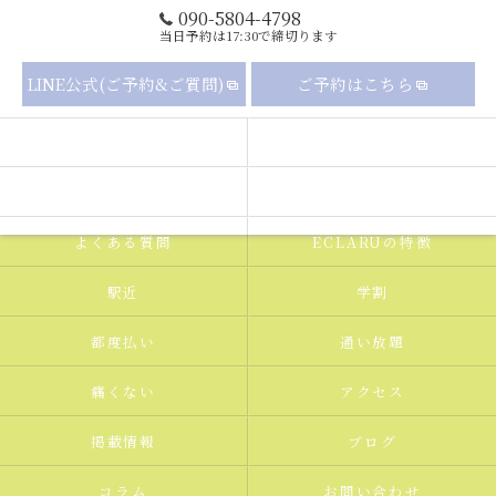
090-5804-4798
当日予約は17:30で締切ります
LINE公式(ご予約&ご質問)
ご予約はこちら
セルフホワイトニングの流れ
メニュー
ギャラリー
新着情報
よくある質問
ECLARUの特徴
駅近
学割
都度払い
通い放題
痛くない
アクセス
掲載情報
ブログ
コラム
お問い合わせ