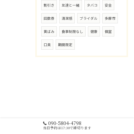
割引き
友達と一緒
タバコ
安全
回数券
清潔感
ブライダル
多摩市
黄ばみ
食事制限なし
健康
個室
口臭
期間限定
090-5804-4798
当日予約は17:30で締切ります