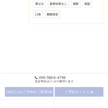
黄ばみ
食事制限なし
健康
個室
口臭
期間限定
090-5804-4798
当日予約は17:30で締切ります
LINE公式(ご予約&ご質問)
ご予約はこちら
セルフホワイトニングの流れ
メニュー