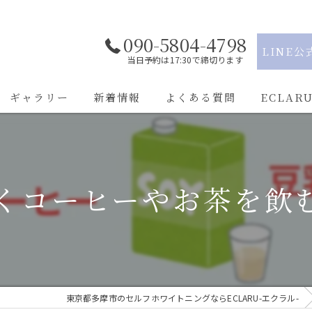
090-5804-4798
LINE公
当日予約は17:30で締切ります
ギャラリー
新着情報
よくある質問
ECLAR
駅近
学割
よくコーヒーやお茶を飲む
都度払い
通い放題
痛くない
東京都多摩市のセルフホワイトニングならECLARU-エクラル-