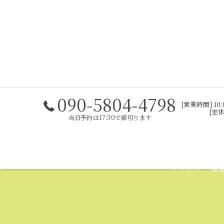
090-5804-4798
[営業時
[定休日]
当日予約は17:30で締切ります
ホーム
セルフホワイトニングの流れ
メニ
アクセス
掲