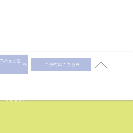
ご予約&ご質
ご予約はこちら
駅近
学割
都度払い
通い放題
痛くない
サイトマップ