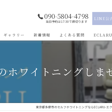
090-5804-4798
LINE公
当日予約は17:30で締切ります
ギャラリー
新着情報
よくある質問
ECLAR
駅近
学割
のホワイトニングしま
都度払い
通い放題
痛くない
東京都多摩市のセルフホワイトニングならECLARU-エク