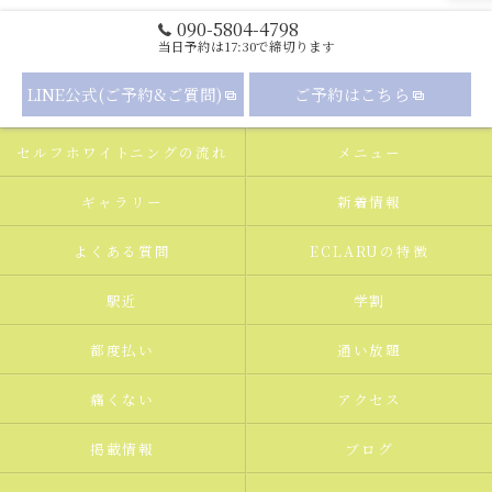
090-5804-4798
当日予約は17:30で締切ります
LINE公式(ご予約&ご質問)
ご予約はこちら
セルフホワイトニングの流れ
メニュー
ギャラリー
新着情報
よくある質問
ECLARUの特徴
駅近
学割
都度払い
通い放題
痛くない
アクセス
掲載情報
ブログ