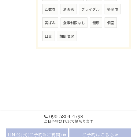
回数券
清潔感
ブライダル
多摩市
黄ばみ
食事制限なし
健康
個室
口臭
期間限定
090-5804-4798
当日予約は17:30で締切ります
LINE公式(ご予約&ご質問)
ご予約はこちら