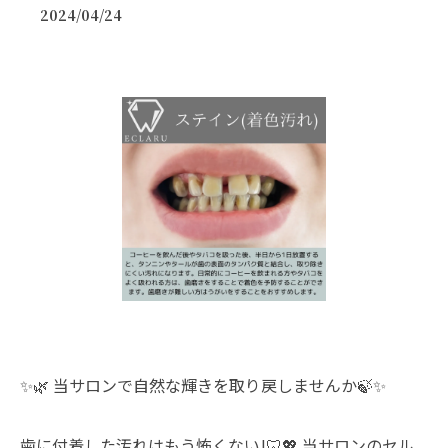
2024/04/24
✨🌿 当サロンで自然な輝きを取り戻しませんか🍃✨
⠀
歯に付着した汚れはもう怖くない!🦷💖 当サロンのセル