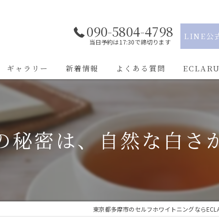
090-5804-4798
LINE公
当日予約は17:30で締切ります
ギャラリー
新着情報
よくある質問
ECLAR
駅近
学割
美の秘密は、自然な白さか
都度払い
通い放題
痛くない
東京都多摩市のセルフホワイトニングならECLA