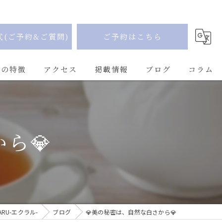
式(ご予約&ご質問)
ご予約はこちら
Uの特徴
アクセス
掲載情報
ブログ
コラム
ら💎
RU-エクラル-
ブログ
💎美の秘密は、自然な白さから💎