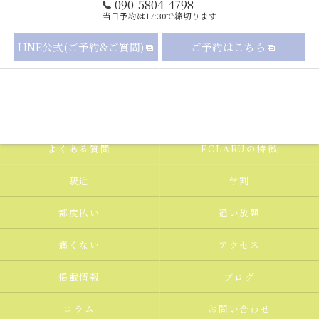
090-5804-4798
当日予約は17:30で締切ります
LINE公式(ご予約&ご質問)
ご予約はこちら
セルフホワイトニングの流れ
メニュー
ギャラリー
新着情報
よくある質問
ECLARUの特徴
駅近
学割
都度払い
通い放題
痛くない
アクセス
掲載情報
ブログ
コラム
お問い合わせ